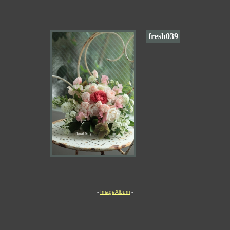
fresh039
-
ImageAlbum
-